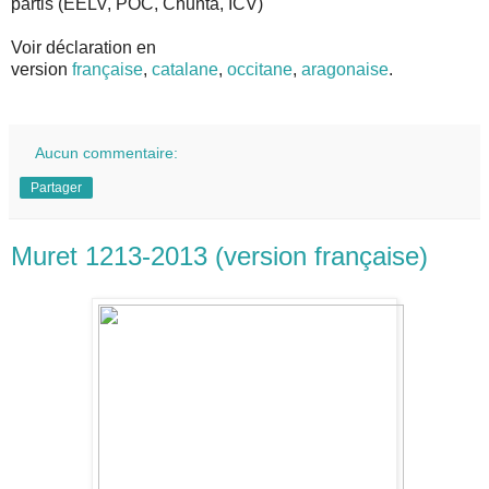
partis (EELV, POC, Chunta, ICV)
Voir déclaration en
version
française
,
catalane
,
occitane
,
aragonaise
.
Aucun commentaire:
Partager
Muret 1213-2013 (version française)